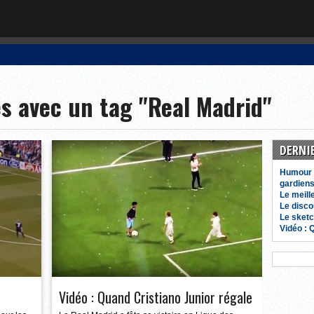
es gardiens de L1
s avec un tag "Real Madrid"
 en 1998
t
DERNI
Humour :
rue de Toulouse
gardiens
Le meill
Le disco
Le sketc
Vidéo : 
Vidéo : Quand Cristiano Junior régale