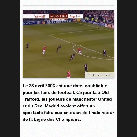
T.JENKINS
Le 23 avril 2003 est une date inoubliable
pour les fans de football. Ce jour-là à Old
Trafford, les joueurs de Manchester United
et du Real Madrid avaient offert un
spectacle fabuleux en quart de finale retour
de la Ligue des Champions.