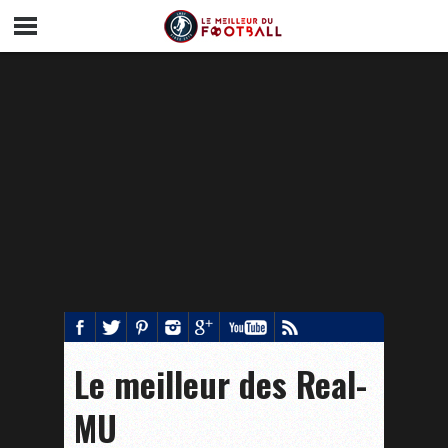
Le meilleur des Real-
MU