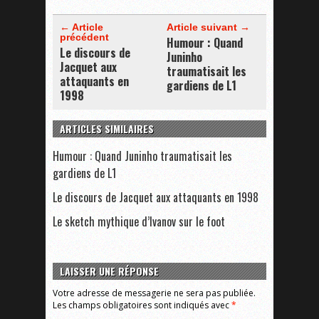
← Article
Article suivant →
précédent
Humour : Quand
Le discours de
Juninho
Jacquet aux
traumatisait les
attaquants en
gardiens de L1
1998
ARTICLES SIMILAIRES
Humour : Quand Juninho traumatisait les
gardiens de L1
Le discours de Jacquet aux attaquants en 1998
Le sketch mythique d’Ivanov sur le foot
LAISSER UNE RÉPONSE
Votre adresse de messagerie ne sera pas publiée.
Les champs obligatoires sont indiqués avec
*