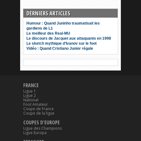
DERNIERS ARTICLES
Humour : Quand Juninho traumatisait les
gardiens de L1
Le meilleur des Real-MU
Le discours de Jacquet aux attaquants en 1998
Le sketch mythique d’Ivanov sur le foot
Vidéo : Quand Cristiano Junior régale
FRANCE
Ligue 1
Ligue 2
National
Foot Amateur
Coupe de France
Coupe de la ligue
COUPES D'EUROPE
Ligue des Champions
Ligue Europa