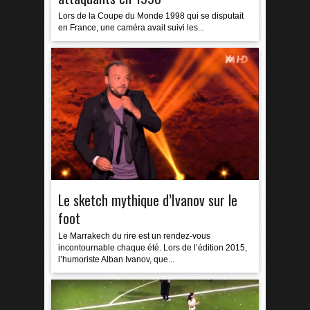
Lors de la Coupe du Monde 1998 qui se disputait
en France, une caméra avait suivi les...
Le sketch mythique d’Ivanov sur le
foot
Le Marrakech du rire est un rendez-vous
incontournable chaque été. Lors de l’édition 2015,
l’humoriste Alban Ivanov, que...