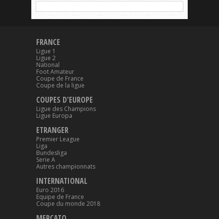
FRANCE
Ligue 1
Ligue 2
National
Foot Amateur
Coupe de France
Coupe de la ligue
COUPES D'EUROPE
Ligue des Champions
Ligue Europa
ETRANGER
Premier League
Liga
Bundesliga
Serie A
Autres championnats
INTERNATIONAL
Euro 2016
Equipe de France
Coupe du monde 2018
MERCATO